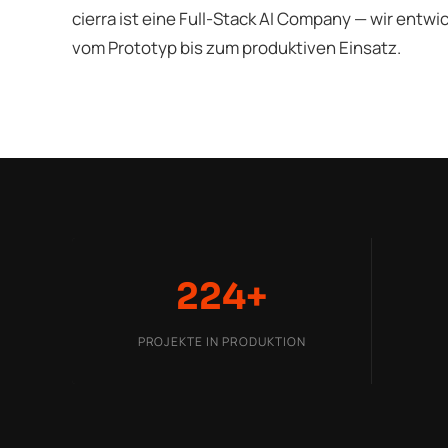
cierra ist eine Full-Stack AI Company — wir entw
vom Prototyp bis zum produktiven Einsatz.
224+
PROJEKTE IN PRODUKTION