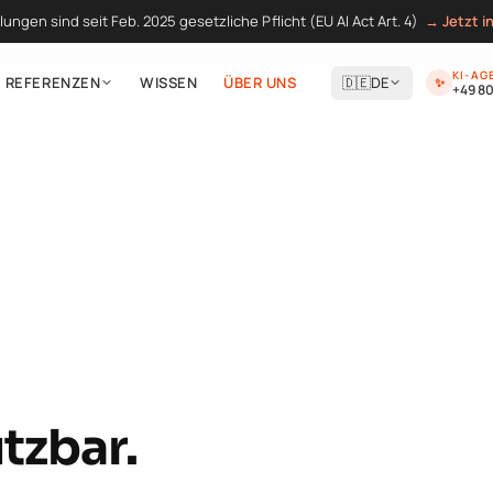
lungen sind seit Feb. 2025 gesetzliche Pflicht (EU AI Act Art. 4)
→ Jetzt i
KI-AG
REFERENZEN
WISSEN
ÜBER UNS
🇩🇪
DE
✨
+49 8
tzbar.